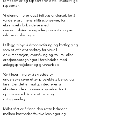
samt samler og rapporterer data i oversiktlige
rapporter.
Vi gjennomfører også infiltrasjonsforsøk for å
vurdere grunnens infiltrasjonsevne, for
eksempel i forbindelse med
overvannshåndtering eller prosjektering av
infiltrasjonsløsninger.
I tillegg tilbyr vi dronebefaring og kartlegging
som et effektivt verktøy for visuell
dokumentasjon, overvåking og volum- eller
erosjonsberegninger i forbindelse med
anleggsprosjekter og grunnarbeid.
Vår tilnærming er å skreddersy
undersøkelsene etter prosjektets behov og
fase. Der det er mulig, integrerer vi
eksisterende grunnundersøkelser for å
optimalisere både kostnader og
datagrunnlag.
Målet vårt er å finne den rette balansen
mellom kostnadseffektive løsninger og