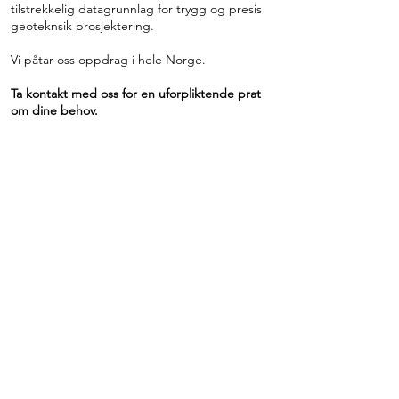
tilstrekkelig datagrunnlag for trygg og presis
geoteknsik prosjektering.
Vi påtar oss oppdrag i hele Norge.
Ta kontakt med oss for en uforpliktende prat
om dine behov.
Eksempel på grunnundersøkelsesmetoder
Totalsondering
Dreietrykksondering
Trykksondering (CPTU)
Fjellkontrollboring
Prøvetaking
Prøvegraving
Innmåling av punkter med GPS (CPOS)
Installasjon av piezometere/poretrykksmålere
(hydrauliske eller elektriske)
infiltrasjonstester
Dronebefaring
Eksempel på laboratorieforsøk: