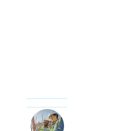
Rutineforsøk​
Jordart
Tyngdetetthet
Vanninnhold
Konsistensgrenser
Konus​kforsøk
Enaksiale trykkforsøk
Korngradering
Spesialforsøk​
Treaksialforsøk
Ødometerforsøk
Humusbestemmelse
Korndensitet
Permeabilitet
Kalk/sementprøving
KONTAKTA OSS